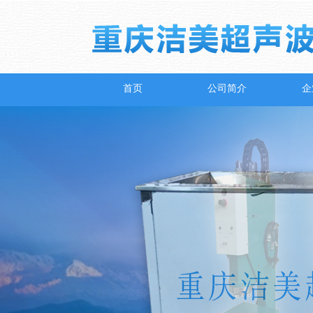
首页
公司简介
企