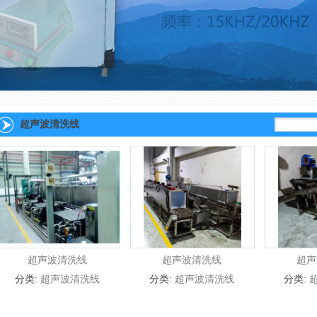
超声波清洗线
超声波清洗线
超声波清洗线
超声
分类:
超声波清洗线
分类:
超声波清洗线
分类: